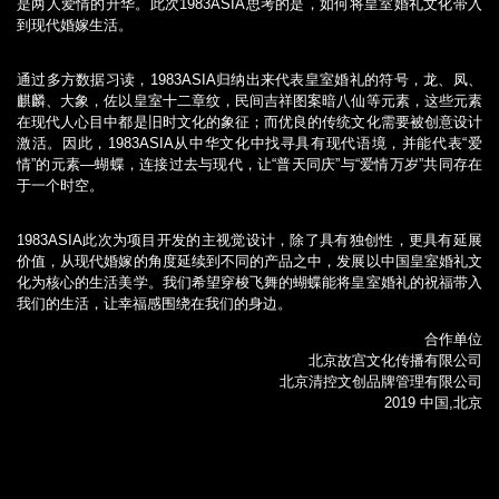
是两人爱情的升华。此次1983ASIA思考的是，如何将皇室婚礼文化带入
到现代婚嫁生活。
通过多方数据习读，1983ASIA归纳出来代表皇室婚礼的符号，龙、凤、
麒麟、大象，佐以皇室十二章纹，民间吉祥图案暗八仙等元素，这些元素
在现代人心目中都是旧时文化的象征；而优良的传统文化需要被创意设计
激活。因此，1983ASIA从中华文化中找寻具有现代语境，并能代表“爱
情”的元素—蝴蝶，连接过去与现代，让“普天同庆”与“爱情万岁”共同存在
于一个时空。
1983ASIA此次为项目开发的主视觉设计，除了具有独创性，更具有延展
价值，从现代婚嫁的角度延续到不同的产品之中，发展以中国皇室婚礼文
化为核心的生活美学。我们希望穿梭飞舞的蝴蝶能将皇室婚礼的祝福带入
我们的生活，让幸福感围绕在我们的身边。
合作单位
北京故宫文化传播有限公司
北京清控文创品牌管理有限公司
2019 中国,北京